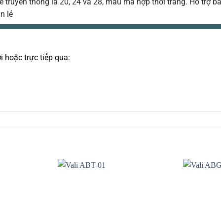
 truyền thống là 20, 24 và 28, mẫu mã hợp thời trang. Hỗ trợ b
n lẻ
i hoặc trực tiếp qua: