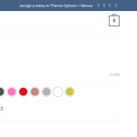
Assign a menu in Theme Options > Menus
0
CLEAR
33