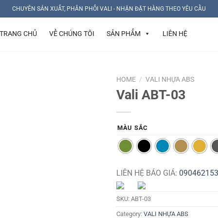
CHUYÊN SẢN XUẤT, PHÂN PHỐI VALI - NHẬN ĐẶT HÀNG THEO YÊU CẦU
TRANG CHỦ
VỀ CHÚNG TÔI
SẢN PHẨM
LIÊN HỆ
HOME
/
VALI NHỰA ABS
Vali ABT-03
MÀU SẮC
LIÊN HỆ BÁO GIÁ:
09046215
SKU:
ABT-03
Category:
VALI NHỰA ABS