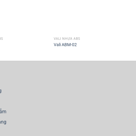
BS
VALI NHỰA ABS
VA
Vali ABM-02
Va
g
hẩm
àng