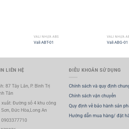
VALI NHỰA ABS
VALI NHỰA A
Vali ABT-01
Vali ABG-01
N LIÊN HỆ
ĐIỀU KHOẢN SỬ DỤNG
h: 87 Tây Lân, P. Bình Trị
Chính sách và quy định chun
ình Tân
Chính sách vận chuyển
 xuất: Đường số 4 khu công
Quy định về bảo hành sản p
i Sơn, Đức Hòa,Long An
Hướng dẫn mua hàng/ đặt h
ị: 0903377710