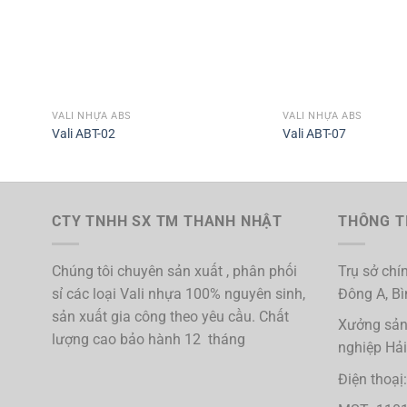
VALI NHỰA ABS
VALI NHỰA ABS
Vali ABT-02
Vali ABT-07
CTY TNHH SX TM THANH NHẬT
THÔNG TI
Chúng tôi chuyên sản xuất , phân phối
Trụ sở chín
sỉ các loại Vali nhựa 100% nguyên sinh,
Đông A, B
sản xuất gia công theo yêu cầu. Chất
Xưởng sản
lượng cao bảo hành 12 tháng
nghiệp Hả
Điện thoạ