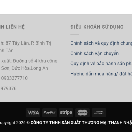
N LIÊN HỆ
ĐIỀU KHOẢN SỬ DỤNG
h: 87 Tây Lân, P. Bình Trị
Chính sách và quy định chun
ình Tân
Chính sách vận chuyển
 xuất: Đường số 4 khu công
Quy định về bảo hành sản p
i Sơn, Đức Hòa,Long An
Hướng dẫn mua hàng/ đặt h
ị: 0903377710
1979376
opyright 2026 ©
CÔNG TY TNHH SẢN XUẤT THƯƠNG MẠI THANH NH