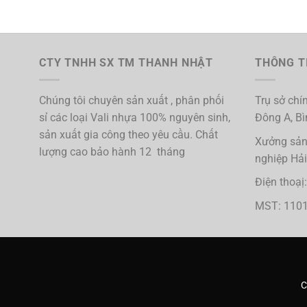
CTY TNHH SX TM THANH NHẬT
THÔNG TI
Chúng tôi chuyên sản xuất , phân phối
Trụ sở chín
sỉ các loại Vali nhựa 100% nguyên sinh,
Đông A, B
sản xuất gia công theo yêu cầu. Chất
Xưởng sản
lượng cao bảo hành 12 tháng
nghiệp Hả
Điện thoạ
MST: 110
C