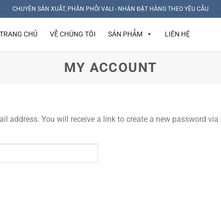
CHUYÊN SẢN XUẤT, PHÂN PHỐI VALI - NHẬN ĐẶT HÀNG THEO YÊU CẦU
TRANG CHỦ
VỀ CHÚNG TÔI
SẢN PHẨM
LIÊN HỆ
MY ACCOUNT
 address. You will receive a link to create a new password via 