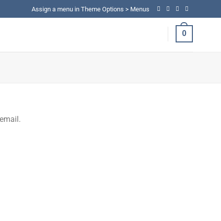
Assign a menu in Theme Options > Menus
0
email.