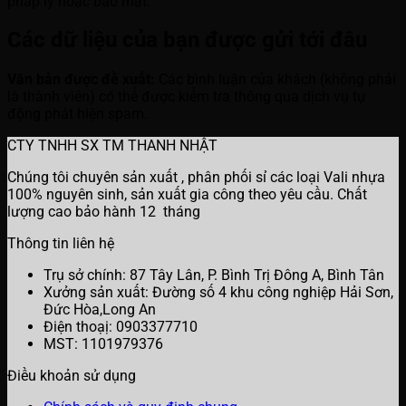
pháp lý hoặc bảo mật.
Các dữ liệu của bạn được gửi tới đâu
Văn bản được đề xuất:
Các bình luận của khách (không phải
là thành viên) có thể được kiểm tra thông qua dịch vụ tự
động phát hiện spam.
CTY TNHH SX TM THANH NHẬT
Chúng tôi chuyên sản xuất , phân phối sỉ các loại Vali nhựa
100% nguyên sinh, sản xuất gia công theo yêu cầu. Chất
lượng cao bảo hành 12 tháng
Thông tin liên hệ
Trụ sở chính: 87 Tây Lân, P. Bình Trị Đông A, Bình Tân
Xưởng sản xuất: Đường số 4 khu công nghiệp Hải Sơn,
Đức Hòa,Long An
Điện thoạị: 0903377710
MST: 1101979376
Điều khoản sử dụng