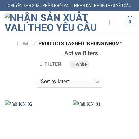
Skip
CHUYÊN SẢN XUẤT, PHÂN PHỐI VALI - NHẬN ĐẶT HÀNG THEO YÊU CẦU
to
content
0
HOME
/
PRODUCTS TAGGED “KHUNG NHÔM”
Active filters
FILTER
White