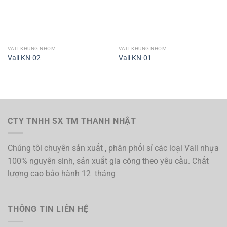
VALI KHUNG NHÔM
VALI KHUNG NHÔM
Vali KN-02
Vali KN-01
CTY TNHH SX TM THANH NHẬT
Chúng tôi chuyên sản xuất , phân phối sỉ các loại Vali nhựa
100% nguyên sinh, sản xuất gia công theo yêu cầu. Chất
lượng cao bảo hành 12 tháng
THÔNG TIN LIÊN HỆ