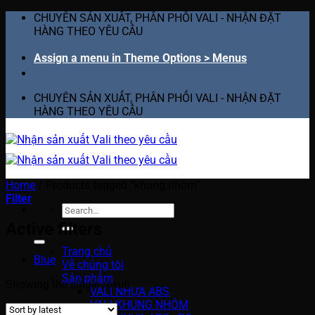
Skip
CHUYÊN SẢN XUẤT, PHÂN PHỐI VALI - NHẬN ĐẶT
to
HÀNG THEO YÊU CẦU
content
Assign a menu in Theme Options > Menus
CHUYÊN SẢN XUẤT, PHÂN PHỐI VALI - NHẬN ĐẶT
HÀNG THEO YÊU CẦU
Home
/
Products tagged “khung nhôm”
Filter
Search
for:
Active filters
Trang chủ
Blue
Về chúng tôi
Sản phẩm
Showing the single result
VALI NHỰA ABS
VALI KHUNG NHÔM