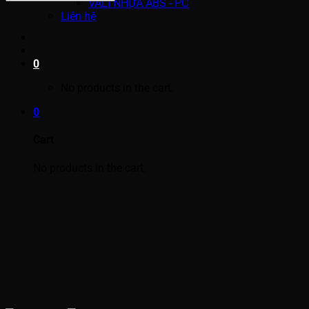
VALI NHỰA ABS - PC
Liên hệ
0
No products in the cart.
0
Cart
No products in the cart.