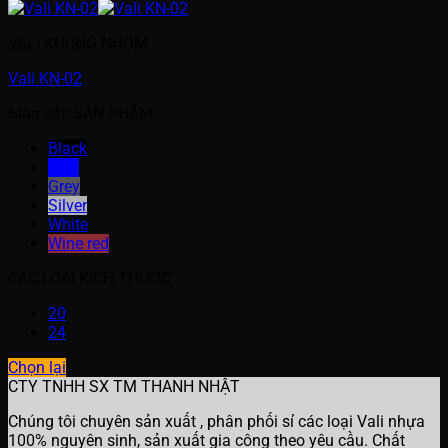
VALI KHUNG NHÔM
Vali KN-02
Màu sắc SẢN PHẨM
Black
Blue
Grey
Silver
White
Wine red
CÁC LOẠI KÍCH THƯỚC
20
24
Chọn lại
CTY TNHH SX TM THANH NHẬT
Chúng tôi chuyên sản xuất , phân phối sỉ các loại Vali nhựa
100% nguyên sinh, sản xuất gia công theo yêu cầu. Chất