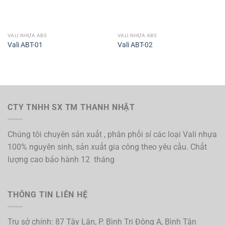
VALI NHỰA ABS
VALI NHỰA ABS
Vali ABT-01
Vali ABT-02
CTY TNHH SX TM THANH NHẬT
Chúng tôi chuyên sản xuất , phân phối sỉ các loại Vali nhựa
100% nguyên sinh, sản xuất gia công theo yêu cầu. Chất
lượng cao bảo hành 12 tháng
THÔNG TIN LIÊN HỆ
Trụ sở chính: 87 Tây Lân, P. Bình Trị Đông A, Bình Tân