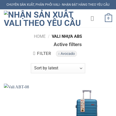
Skip
CHUYÊN SẢN XUẤT, PHÂN PHỐI VALI - NHẬN ĐẶT HÀNG THEO YÊU CẦU
to
content
0
HOME
/
VALI NHỰA ABS
Active filters
FILTER
Avocado