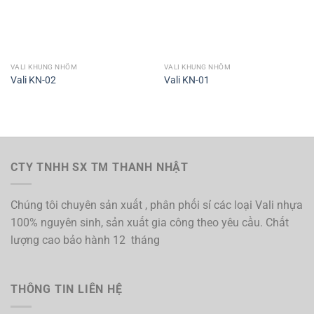
VALI KHUNG NHÔM
VALI KHUNG NHÔM
Vali KN-02
Vali KN-01
CTY TNHH SX TM THANH NHẬT
Chúng tôi chuyên sản xuất , phân phối sỉ các loại Vali nhựa
100% nguyên sinh, sản xuất gia công theo yêu cầu. Chất
lượng cao bảo hành 12 tháng
THÔNG TIN LIÊN HỆ