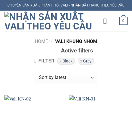
Skip
CHUYÊN SẢN XUẤT, PHÂN PHỐI VALI - NHẬN ĐẶT HÀNG THEO YÊU CẦU
to
content
0
HOME
/
VALI KHUNG NHÔM
Active filters
FILTER
Black
Grey