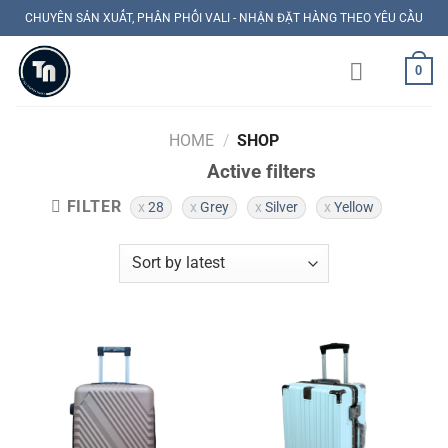
Skip
CHUYÊN SẢN XUẤT, PHÂN PHỐI VALI - NHẬN ĐẶT HÀNG THEO YÊU CẦU
to
content
0
HOME
/
SHOP
Active filters
FILTER
28
Grey
Silver
Yellow