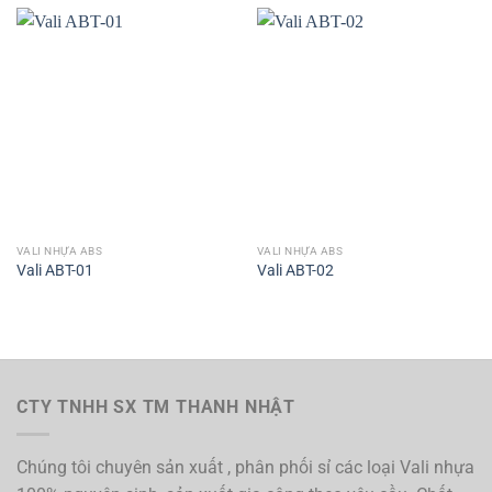
VALI NHỰA ABS
VALI NHỰA ABS
Vali ABT-01
Vali ABT-02
CTY TNHH SX TM THANH NHẬT
Chúng tôi chuyên sản xuất , phân phối sỉ các loại Vali nhựa