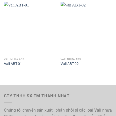
VALI NHỰA ABS
VALI NHỰA ABS
Vali ABT-01
Vali ABT-02
CTY TNHH SX TM THANH NHẬT
Chúng tôi chuyên sản xuất , phân phối sỉ các loại Vali nhựa