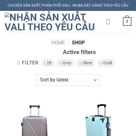
Skip
CHUYÊN SẢN XUẤT, PHÂN PHỐI VALI - NHẬN ĐẶT HÀNG THEO YÊU CẦU
to
content
0
HOME
/
SHOP
Active filters
FILTER
28
Grey
Silver
Gold