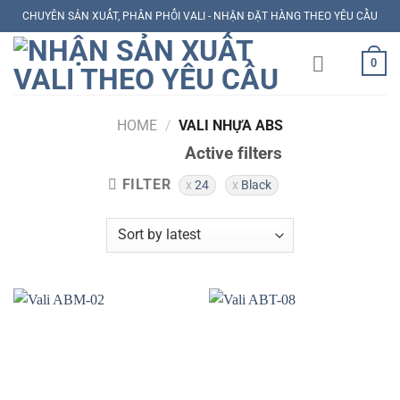
Skip
CHUYÊN SẢN XUẤT, PHÂN PHỐI VALI - NHẬN ĐẶT HÀNG THEO YÊU CẦU
to
content
0
HOME
/
VALI NHỰA ABS
Active filters
FILTER
24
Black