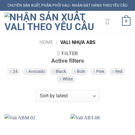
Skip
CHUYÊN SẢN XUẤT, PHÂN PHỐI VALI - NHẬN ĐẶT HÀNG THEO YÊU CẦU
to
content
0
HOME
/
VALI NHỰA ABS
FILTER
Active filters
24
Avocado
Black
Boln
Pink
Red
White