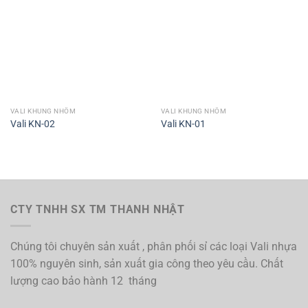
VALI KHUNG NHÔM
VALI KHUNG NHÔM
Vali KN-02
Vali KN-01
CTY TNHH SX TM THANH NHẬT
Chúng tôi chuyên sản xuất , phân phối sỉ các loại Vali nhựa
100% nguyên sinh, sản xuất gia công theo yêu cầu. Chất
lượng cao bảo hành 12 tháng