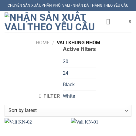
Skip
CHUYÊN SẢN XUẤT, PHÂN PHỐI VALI - NHẬN ĐẶT HÀNG THEO YÊU CẦU
to
content
0
HOME
/
VALI KHUNG NHÔM
Active filters
20
24
Black
FILTER
White