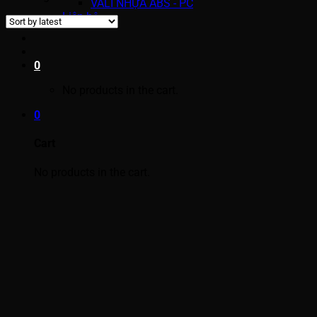
VALI NHỰA ABS - PC
Liên hệ
0
No products in the cart.
0
Cart
No products in the cart.