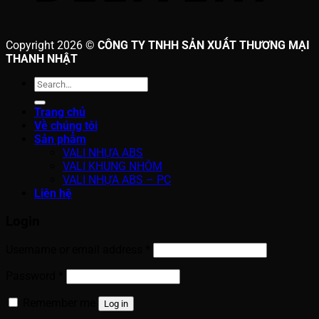
Copyright 2026 ©
CÔNG TY TNHH SẢN XUẤT THƯƠNG MẠI
THANH NHẬT
Search
for:
Trang chủ
Về chúng tôi
Sản phẩm
VALI NHỰA ABS
VALI KHUNG NHÔM
VALI NHỰA ABS – PC
Liên hệ
Login
Username or email address
*
Password
*
Remember me
Log in