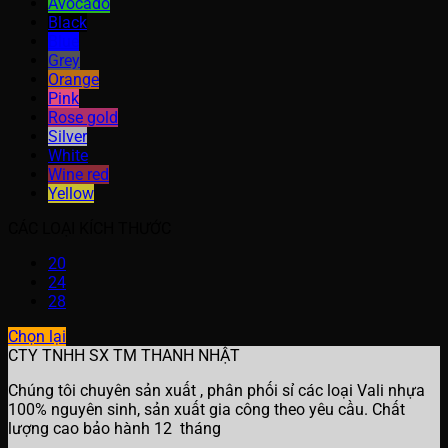
Avocado
Black
Blue
Grey
Orange
Pink
Rose gold
Silver
White
Wine red
Yellow
CÁC LOẠI KÍCH THƯỚC
20
24
28
Chọn lại
CTY TNHH SX TM THANH NHẬT
Chúng tôi chuyên sản xuất , phân phối sỉ các loại Vali nhựa
100% nguyên sinh, sản xuất gia công theo yêu cầu. Chất
lượng cao bảo hành 12 tháng