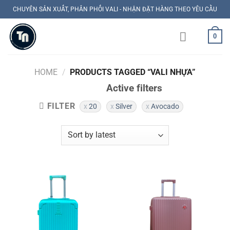
Skip
CHUYÊN SẢN XUẤT, PHÂN PHỐI VALI - NHẬN ĐẶT HÀNG THEO YÊU CẦU
to
content
0
HOME
/
PRODUCTS TAGGED “VALI NHỰA”
Active filters
FILTER
20
Silver
Avocado