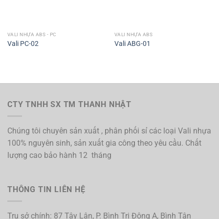
VALI NHỰA ABS - PC
VALI NHỰA ABS
Vali PC-02
Vali ABG-01
CTY TNHH SX TM THANH NHẬT
Chúng tôi chuyên sản xuất , phân phối sỉ các loại Vali nhựa
100% nguyên sinh, sản xuất gia công theo yêu cầu. Chất
lượng cao bảo hành 12 tháng
THÔNG TIN LIÊN HỆ
Trụ sở chính: 87 Tây Lân, P. Bình Trị Đông A, Bình Tân