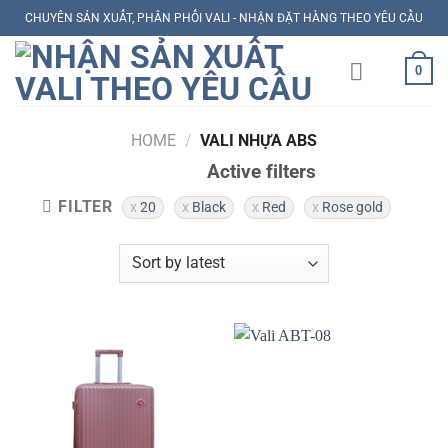
Skip
CHUYÊN SẢN XUẤT, PHÂN PHỐI VALI - NHẬN ĐẶT HÀNG THEO YÊU CẦU
to
content
0
HOME
/
VALI NHỰA ABS
Active filters
FILTER
20
Black
Red
Rose gold