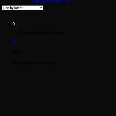
VALI NHỰA ABS - PC
Liên hệ
0
No products in the cart.
0
Cart
No products in the cart.