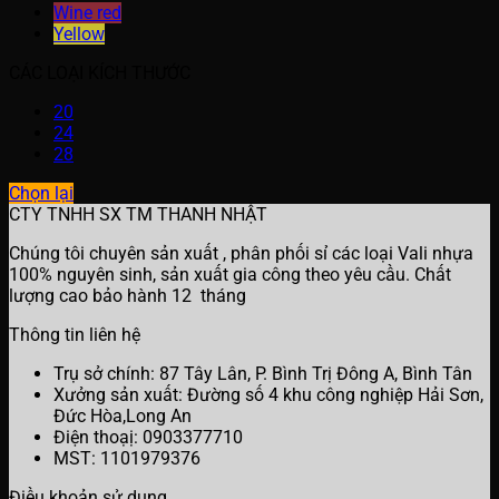
Wine red
Yellow
CÁC LOẠI KÍCH THƯỚC
20
24
28
Chọn lại
CTY TNHH SX TM THANH NHẬT
Chúng tôi chuyên sản xuất , phân phối sỉ các loại Vali nhựa
100% nguyên sinh, sản xuất gia công theo yêu cầu. Chất
lượng cao bảo hành 12 tháng
Thông tin liên hệ
Trụ sở chính: 87 Tây Lân, P. Bình Trị Đông A, Bình Tân
Xưởng sản xuất: Đường số 4 khu công nghiệp Hải Sơn,
Đức Hòa,Long An
Điện thoạị: 0903377710
MST: 1101979376
Điều khoản sử dụng