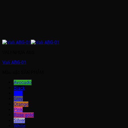
VALI NHỰA ABS
Vali ABG-01
Màu sắc SẢN PHẨM
Avocado
Black
Blue
Grey
Orange
Pink
Rose gold
Silver
White