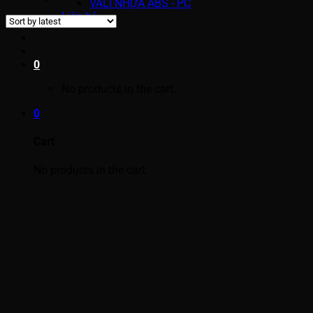
VALI NHỰA ABS - PC
Liên hệ
0
No products in the cart.
0
Cart
No products in the cart.