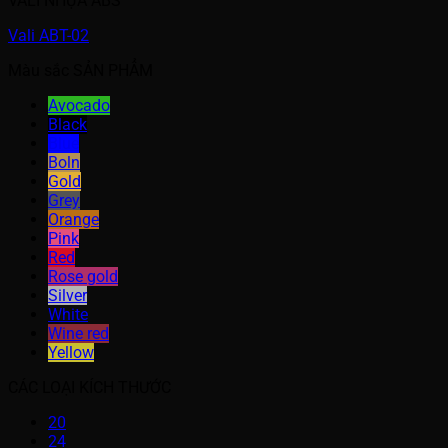
VALI NHỰA ABS
Vali ABT-02
Màu sắc SẢN PHẨM
Avocado
Black
Blue
Boln
Gold
Grey
Orange
Pink
Red
Rose gold
Silver
White
Wine red
Yellow
CÁC LOẠI KÍCH THƯỚC
20
24