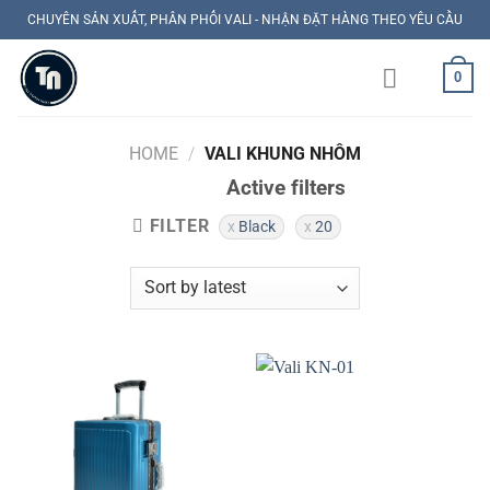
Skip
CHUYÊN SẢN XUẤT, PHÂN PHỐI VALI - NHẬN ĐẶT HÀNG THEO YÊU CẦU
to
content
0
HOME
/
VALI KHUNG NHÔM
Active filters
FILTER
Black
20