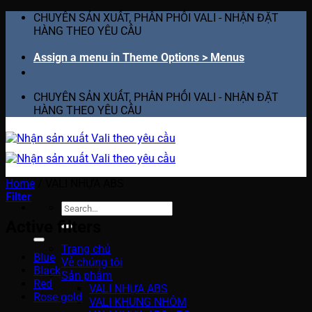
Skip
CHUYÊN SẢN XUẤT, PHÂN PHỐI VALI - NHẬN ĐẶT
to
HÀNG THEO YÊU CẦU
content
Assign a menu in Theme Options > Menus
CHUYÊN SẢN XUẤT, PHÂN PHỐI VALI - NHẬN ĐẶT
HÀNG THEO YÊU CẦU
Home
/
VALI NHỰA ABS
Filter
Search
for:
Active filters
Trang chủ
Blue
Về chúng tôi
Black
Sản phẩm
Red
VALI NHỰA ABS
Rose gold
VALI KHUNG NHÔM