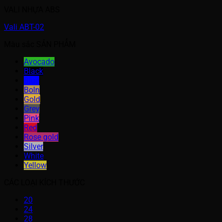
VALI NHỰA ABS
Vali ABT-02
Màu sắc SẢN PHẨM
Avocado
Black
Blue
Boln
Gold
Grey
Pink
Red
Rose gold
Silver
White
Yellow
CÁC LOẠI KÍCH THƯỚC
20
24
28