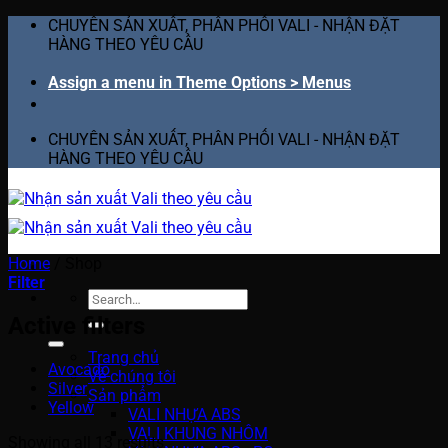
Skip
CHUYÊN SẢN XUẤT, PHÂN PHỐI VALI - NHẬN ĐẶT
to
HÀNG THEO YÊU CẦU
content
Assign a menu in Theme Options > Menus
CHUYÊN SẢN XUẤT, PHÂN PHỐI VALI - NHẬN ĐẶT
HÀNG THEO YÊU CẦU
Home
/
Shop
Filter
Search
for:
Active filters
Trang chủ
Avocado
Về chúng tôi
Silver
Sản phẩm
Yellow
VALI NHỰA ABS
VALI KHUNG NHÔM
Showing all 13 results