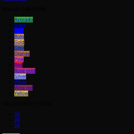
Màu sắc SẢN PHẨM
Avocado
Black
Blue
Boln
Gold
Grey
Orange
Pink
Red
Rose gold
Silver
White
Wine red
Yellow
CÁC LOẠI KÍCH THƯỚC
20
24
28