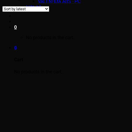
VALI NHỰA ABS - PC
Liên hệ
0
No products in the cart.
0
Cart
No products in the cart.