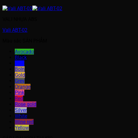
VALI NHỰA ABS
Vali ABT-02
Màu sắc SẢN PHẨM
Avocado
Black
Blue
Boln
Gold
Grey
Orange
Pink
Red
Rose gold
Silver
White
Wine red
Yellow