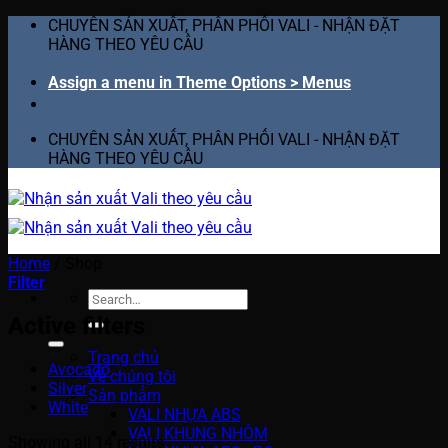
Skip
CHUYÊN SẢN XUẤT, PHÂN PHỐI VALI - NHẬN ĐẶT
to
HÀNG THEO YÊU CẦU
content
Assign a menu in Theme Options > Menus
CHUYÊN SẢN XUẤT, PHÂN PHỐI VALI - NHẬN ĐẶT
HÀNG THEO YÊU CẦU
Home
/
Shop
Filter
Search
for:
Active filters
Trang chủ
Avocado
Về chúng tôi
Silver
Sản phẩm
White
VALI NHỰA ABS
VALI KHUNG NHÔM
Showing all 14 results