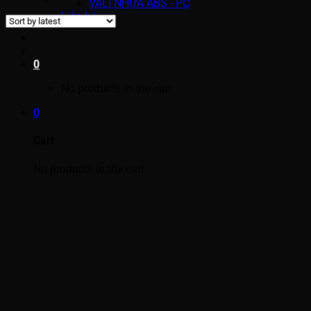
VALI NHỰA ABS - PC
Liên hệ
0
No products in the cart.
0
Cart
No products in the cart.