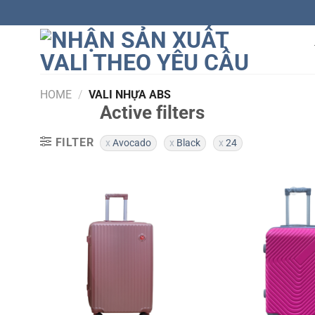
Skip
to
content
HOME
/
VALI NHỰA ABS
Active filters
FILTER
Avocado
Black
24