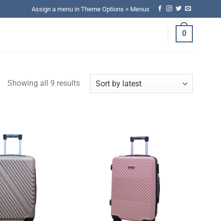
Assign a menu in Theme Options > Menus
0
Showing all 9 results