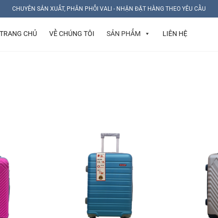
CHUYÊN SẢN XUẤT, PHÂN PHỐI VALI - NHẬN ĐẶT HÀNG THEO YÊU CẦU
TRANG CHỦ
VỀ CHÚNG TÔI
SẢN PHẨM
LIÊN HỆ