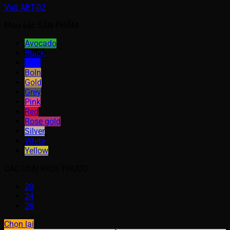
Vali ABT-02
Màu sắc SẢN PHẨM
Avocado
Black
Blue
Boln
Gold
Grey
Pink
Red
Rose gold
Silver
White
Yellow
CÁC LOẠI KÍCH THƯỚC
20
24
28
Chọn lại