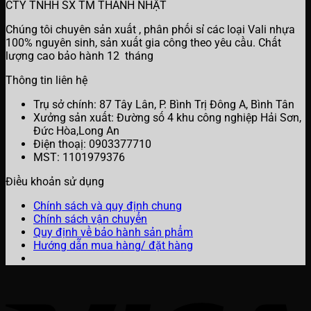
CTY TNHH SX TM THANH NHẬT
Chúng tôi chuyên sản xuất , phân phối sỉ các loại Vali nhựa
100% nguyên sinh, sản xuất gia công theo yêu cầu. Chất
lượng cao bảo hành 12 tháng
Thông tin liên hệ
Trụ sở chính: 87 Tây Lân, P. Bình Trị Đông A, Bình Tân
Xưởng sản xuất: Đường số 4 khu công nghiệp Hải Sơn,
Đức Hòa,Long An
Điện thoạị: 0903377710
MST: 1101979376
Điều khoản sử dụng
Chính sách và quy định chung
Chính sách vận chuyển
Quy định về bảo hành sản phẩm
Hướng dẫn mua hàng/ đặt hàng