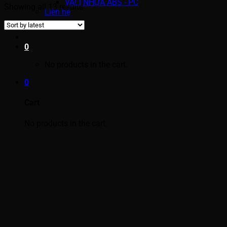
VALI NHỰA ABS - PC
Showing all 13 results
Liên hệ
0
No products in the cart.
0
Cart
No products in the cart.