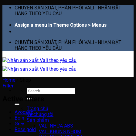
Skip
CHUYÊN SẢN XUẤT, PHÂN PHỐI VALI - NHẬN ĐẶT
to
HÀNG THEO YÊU CẦU
content
Assign a menu in Theme Options > Menus
CHUYÊN SẢN XUẤT, PHÂN PHỐI VALI - NHẬN ĐẶT
HÀNG THEO YÊU CẦU
Home
/
Shop
Filter
Search
for:
Active filters
Trang chủ
Avocado
Về chúng tôi
Boln
Sản phẩm
Grey
VALI NHỰA ABS
Rose gold
VALI KHUNG NHÔM