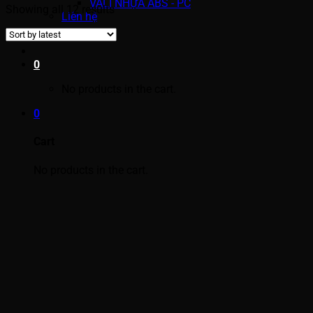
VALI NHỰA ABS - PC
Showing all 12 results
Liên hệ
0
No products in the cart.
0
Cart
No products in the cart.