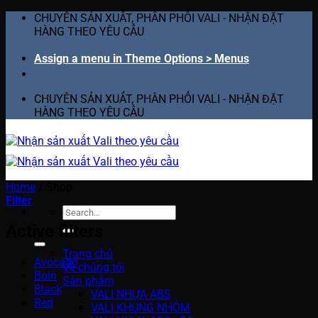
Skip
CHUYÊN SẢN XUẤT, PHÂN PHỐI VALI - NHẬN ĐẶT
to
HÀNG THEO YÊU CẦU
content
Assign a menu in Theme Options > Menus
CHUYÊN SẢN XUẤT, PHÂN PHỐI VALI - NHẬN ĐẶT
HÀNG THEO YÊU CẦU
Home
/
Shop
Filter
Search
for:
Active filters
Trang chủ
Avocado
Về chúng tôi
Boln
Sản phẩm
Black
VALI NHỰA ABS
Red
VALI KHUNG NHÔM