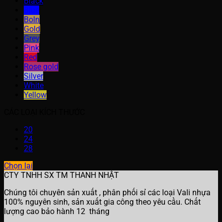
Black
Blue
Boln
Gold
Grey
Pink
Red
Rose gold
Silver
White
Yellow
CÁC LOẠI KÍCH THƯỚC
20
24
28
Chọn lại
CTY TNHH SX TM THANH NHẬT
Chúng tôi chuyên sản xuất , phân phối sỉ các loại Vali nhựa
100% nguyên sinh, sản xuất gia công theo yêu cầu. Chất
lượng cao bảo hành 12 tháng