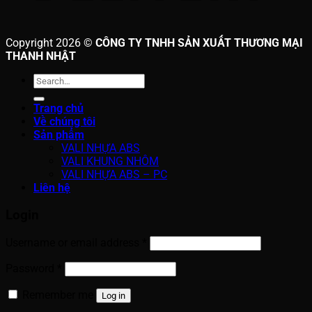
Copyright 2026 ©
CÔNG TY TNHH SẢN XUẤT THƯƠNG MẠI
THANH NHẬT
Search
for:
Trang chủ
Về chúng tôi
Sản phẩm
VALI NHỰA ABS
VALI KHUNG NHÔM
VALI NHỰA ABS – PC
Liên hệ
Login
Username or email address
*
Password
*
Remember me
Log in