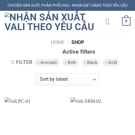
Skip
CHUYÊN SẢN XUẤT, PHÂN PHỐI VALI - NHẬN ĐẶT HÀNG THEO YÊU CẦU
to
content
0
HOME
/
SHOP
Active filters
FILTER
Avocado
Boln
Black
Gold