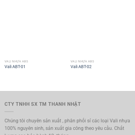
VALI NHỰA ABS
VALI NHỰA ABS
Vali ABT-01
Vali ABT-02
CTY TNHH SX TM THANH NHẬT
Chúng tôi chuyên sản xuất , phân phối sỉ các loại Vali nhựa
100% nguyên sinh, sản xuất gia công theo yêu cầu. Chất