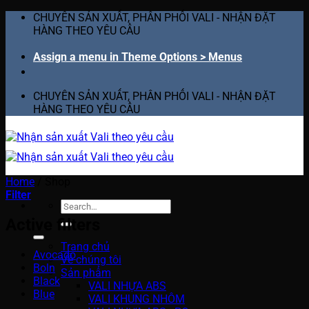
Skip
CHUYÊN SẢN XUẤT, PHÂN PHỐI VALI - NHẬN ĐẶT
to
HÀNG THEO YÊU CẦU
content
Assign a menu in Theme Options > Menus
CHUYÊN SẢN XUẤT, PHÂN PHỐI VALI - NHẬN ĐẶT
HÀNG THEO YÊU CẦU
Home
/
Shop
Filter
Search
for:
Active filters
Trang chủ
Avocado
Về chúng tôi
Boln
Sản phẩm
Black
VALI NHỰA ABS
Blue
VALI KHUNG NHÔM