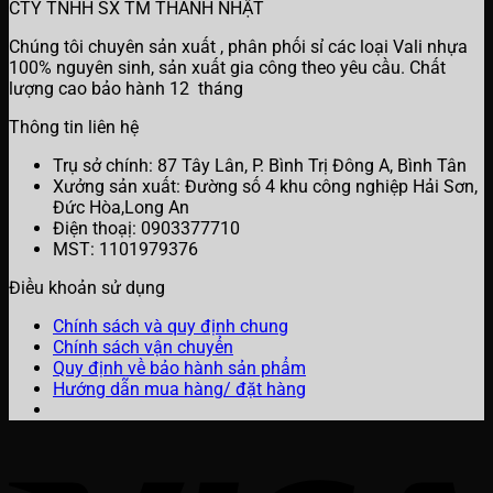
CTY TNHH SX TM THANH NHẬT
Chúng tôi chuyên sản xuất , phân phối sỉ các loại Vali nhựa
100% nguyên sinh, sản xuất gia công theo yêu cầu. Chất
lượng cao bảo hành 12 tháng
Thông tin liên hệ
Trụ sở chính: 87 Tây Lân, P. Bình Trị Đông A, Bình Tân
Xưởng sản xuất: Đường số 4 khu công nghiệp Hải Sơn,
Đức Hòa,Long An
Điện thoạị: 0903377710
MST: 1101979376
Điều khoản sử dụng
Chính sách và quy định chung
Chính sách vận chuyển
Quy định về bảo hành sản phẩm
Hướng dẫn mua hàng/ đặt hàng