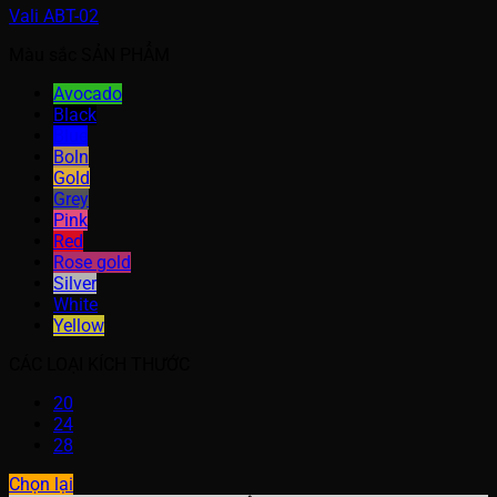
Vali ABT-02
Màu sắc SẢN PHẨM
Avocado
Black
Blue
Boln
Gold
Grey
Pink
Red
Rose gold
Silver
White
Yellow
CÁC LOẠI KÍCH THƯỚC
20
24
28
Chọn lại