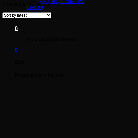
VALI NHỰA ABS - PC
Showing all 13 results
Liên hệ
0
No products in the cart.
0
Cart
No products in the cart.